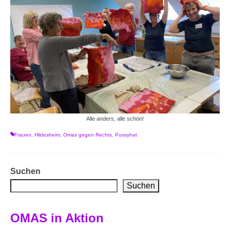
Alle anders, alle schön!
Frauen
,
Hildesheim
,
Omas gegen Rechts
,
Pussyhat
Suchen
Suchen
OMAS in Aktion