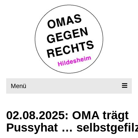
Menü
Startseite
02.08.2025: OMA trägt
Wer, wie, was?
Pussyhat … selbstgefilz
OMAS in Aktion