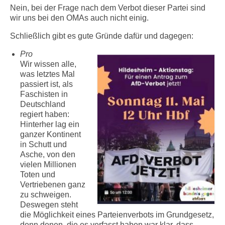
Info-Links gegen Rechts
Nein, bei der Frage nach dem Verbot dieser Partei sind
wir uns bei den OMAs auch nicht einig.
Schließlich gibt es gute Gründe dafür und dagegen:
Pro
Wir wissen alle,
was letztes Mal
passiert ist, als
Faschisten in
Deutschland
regiert haben:
Hinterher lag ein
ganzer Kontinent
in Schutt und
Asche, von den
vielen Millionen
Toten und
Vertriebenen ganz
zu schweigen.
Deswegen steht
die Möglichkeit eines Parteienverbots im Grundgesetz,
denn denen, die es verfasst haben war klar, dass