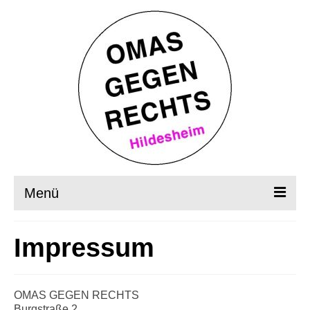
Menü
Startseite
Impressum
Wer, wie, was?
OMAS in Aktion
OMAS GEGEN RECHTS
Burgstraße 2