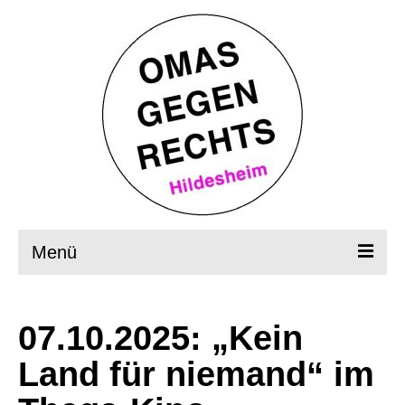
Menü
Startseite
07.10.2025: „Kein
Wer, wie, was?
Land für niemand“ im
OMAS in Aktion