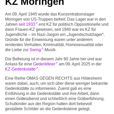
KZ Moringen
Info-Links gegen Rechts
Am 09. April 1945 wurde das Konzentrationslager
Moringen von US-Truppen befreit. Das Lager war in den
Jahren
seit 1933
erst KZ für politisch Oppositionelle und
dann Frauen-KZ gewesen, seit 1940 war es KZ für
Jugendliche – im Nazi-Jargon ein „Jugendschutzlager“.
Gründe für die Einweisung waren unter anderem
renitentes Verhalten, Kriminalität, Homosexualität oder
die Liebe zur
Swing
-Musik.
Die Befreiung ist in diesem Jahr 80 Jahre her und war
Anlass für eine
Gedenkfeier
am 09. April 2025 in der
KZ-Gedenkstätte
.
Eine Reihe OMAS GEGEN RECHTS aus Hildesheim
waren dabei, auch, um sich über diese weniger bekannte
Gedenkstätte zu informieren. Zuerst gab es eine
Einführung in die Gedenkstätte und ihre Arbeit, dann
einen Gottesdienst und schließlich eine Gräberführung.
Schulkinder aus der Region hatten dort liebevoll
gestaltete Schilder an die Gedenksteine gelegt.