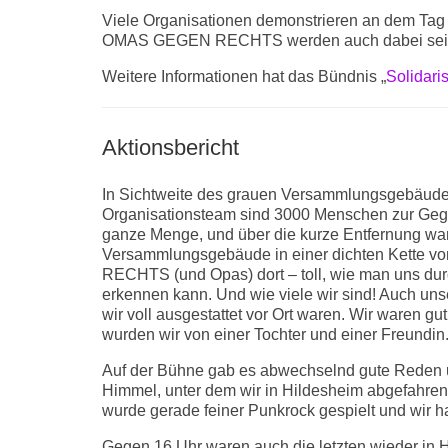
Viele Organisationen demonstrieren an dem Tag 
OMAS GEGEN RECHTS werden auch dabei sei
Weitere Informationen hat das Bündnis „
Solidari
Aktionsbericht
In Sichtweite des grauen Versammlungsgebäudes,
Organisationsteam sind 3000 Menschen zur Gegen
ganze Menge, und über die kurze Entfernung ware
Versammlungsgebäude in einer dichten Kette v
RECHTS (und Opas) dort – toll, wie man uns dur
erkennen kann. Und wie viele wir sind! Auch uns
wir voll ausgestattet vor Ort waren. Wir waren 
wurden wir von einer Tochter und einer Freundin
Auf der Bühne gab es abwechselnd gute Reden un
Himmel, unter dem wir in Hildesheim abgefahren
wurde gerade feiner Punkrock gespielt und wir 
Gegen 16 Uhr waren auch die letzten wieder in Hi