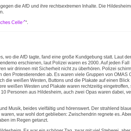
gegen die AfD und ihre rechtsextremen Inhalte. Die Hildesheim
n.
sches Celle
“.
 wo die AfD tagte, fand eine große Kundgebung statt. Laut d
demo erschienen, laut Polizei waren es 2000. Auf jeden Fall
n wir drinnen mit Sicherheit nicht zu überhören. Polizei schir
on den Protestierenden ab. Es waren viele Gruppen von OMA
ch die weißen Westen, Buttons und die Plakate auf einen Blick
ere weißen Westen und Plakate waren rechtzeitig eingetroffen,
gut 10 Personen aus Hildesheim, auch zwei Opas waren dabei, ver
.
d Musik, beides vielfältig und hörenswert. Der strahlend blau
 waren, war wohl dort geblieben: Zwischendrin regnete es. Abe
haben im Regen getanzt.
ldesheim. Es war ein schöner Tag, zwar mit viel Steherei, aber