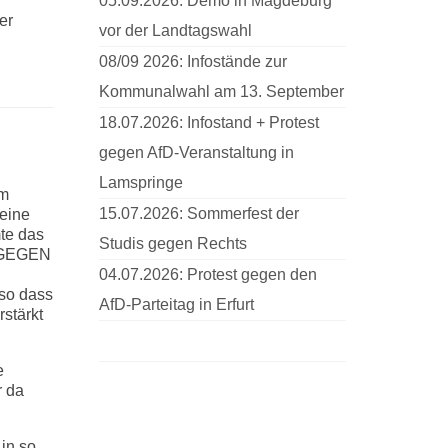
05.09.2026: Demo in Magdeburg
er
vor der Landtagswahl
08/09 2026: Infostände zur
Kommunalwahl am 13. September
18.07.2026: Infostand + Protest
gegen AfD-Veranstaltung in
Lamspringe
em
15.07.2026: Sommerfest der
 eine
mte das
Studis gegen Rechts
S GEGEN
04.07.2026: Protest gegen den
 so dass
AfD-Parteitag in Erfurt
stärkt
e
r da
 in so