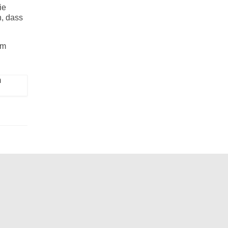
ie
n, dass
um