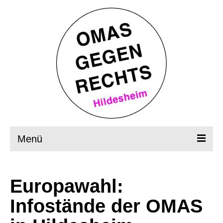
Menü
Startseite
Europawahl:
Wer, wie, was?
Infostände der OMAS
OMAS in Aktion