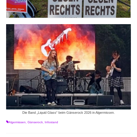
Die Band „Liquid Glass“ beim Gänserock 2026 in Algermissen.
Algermissen
,
Gänserock
,
Infostand