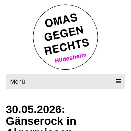
Menü
Startseite
30.05.2026:
Wer, wie, was?
Gänserock in
OMAS in Aktion