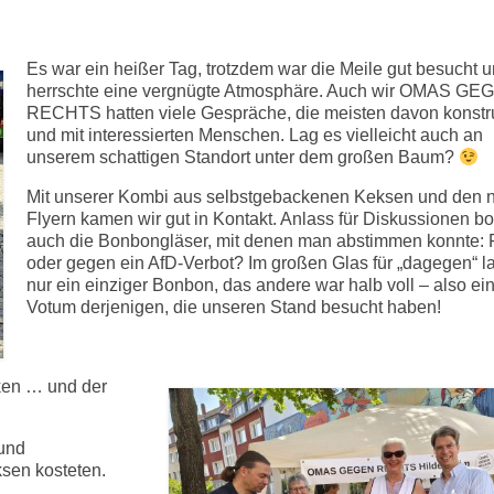
Es war ein heißer Tag, trotzdem war die Meile gut besucht 
herrschte eine vergnügte Atmosphäre. Auch wir OMAS GE
RECHTS hatten viele Gespräche, die meisten davon konstru
und mit interessierten Menschen. Lag es vielleicht auch an
unserem schattigen Standort unter dem großen Baum?
Mit unserer Kombi aus selbstgebackenen Keksen und den 
Flyern kamen wir gut in Kontakt. Anlass für Diskussionen b
auch die Bonbongläser, mit denen man abstimmen konnte: 
oder gegen ein AfD-Verbot? Im großen Glas für „dagegen“ l
nur ein einziger Bonbon, das andere war halb voll – also ein
Votum derjenigen, die unseren Stand besucht haben!
ken … und der
und
sen kosteten.