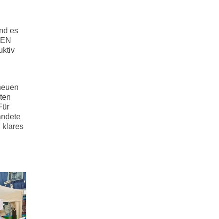
und es
GEN
ktiv
neuen
oten
Für
andete
 klares