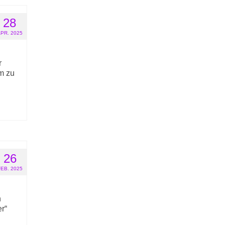
28
PR. 2025
r
am zu
26
FEB. 2025
n
r“