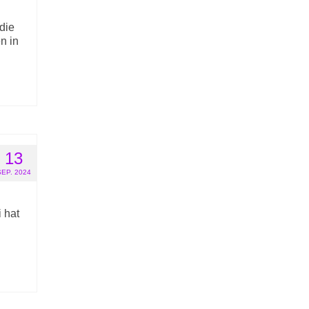
die
n in
13
SEP. 2024
 hat