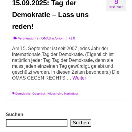
8
15.09.2025: Tag der
Info-Links gegen Rechts
SEP. 2025
Demokratie – Lass uns
reden!
Veröffentlicht in:
OMAS in Aktion
|
0
Am 15. September ist seit 2007 jedes Jahr der
internationale Tag der Demokratie. (Eigentlich ist
natürlich jeder Tag Tag der Demokratie, denn sie
muss jeden einzelnen Tag gewürdigt, gelebt und
geschützt werden. In diesen Zeiten besonders.) Die
OMAS GEGEN RECHTS …
Weiter
Demokratie
,
Gespräch
,
Hildesheim
,
Marktplatz
Suchen
Suchen