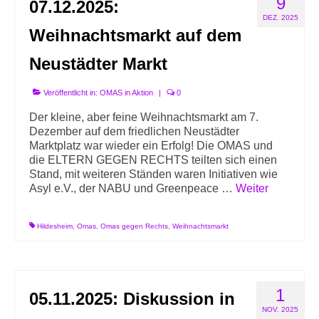
9
07.12.2025:
Info-Links gegen Rechts
DEZ. 2025
Weihnachtsmarkt auf dem
Neustädter Markt
Veröffentlicht in:
OMAS in Aktion
|
0
Der kleine, aber feine Weihnachtsmarkt am 7.
Dezember auf dem friedlichen Neustädter
Marktplatz war wieder ein Erfolg! Die OMAS und
die ELTERN GEGEN RECHTS teilten sich einen
Stand, mit weiteren Ständen waren Initiativen wie
Asyl e.V., der NABU und Greenpeace …
Weiter
Hildesheim
,
Omas
,
Omas gegen Rechts
,
Weihnachtsmarkt
1
05.11.2025: Diskussion in
NOV. 2025