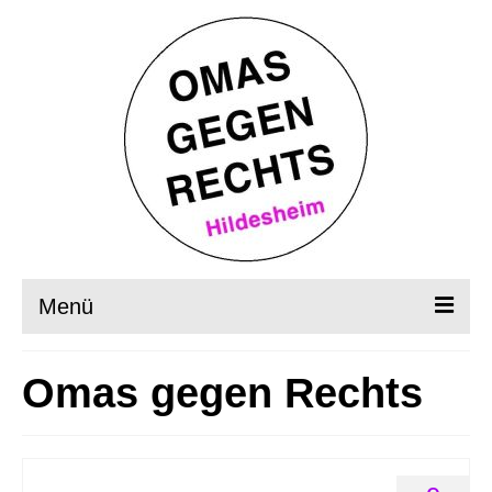
Menü
Startseite
Omas gegen Rechts
Wer, wie, was?
OMAS in Aktion