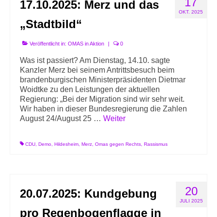
17
17.10.2025: Merz und das
Info-Links gegen Rechts
OKT. 2025
„Stadtbild“
Veröffentlicht in:
OMAS in Aktion
|
0
Was ist passiert? Am Dienstag, 14.10. sagte
Kanzler Merz bei seinem Antrittsbesuch beim
brandenburgischen Ministerpräsidenten Dietmar
Woidtke zu den Leistungen der aktuellen
Regierung: „Bei der Migration sind wir sehr weit.
Wir haben in dieser Bundesregierung die Zahlen
August 24/August 25 …
Weiter
CDU
,
Demo
,
Hildesheim
,
Merz
,
Omas gegen Rechts
,
Rassismus
20
20.07.2025: Kundgebung
JULI 2025
pro Regenbogenflagge in