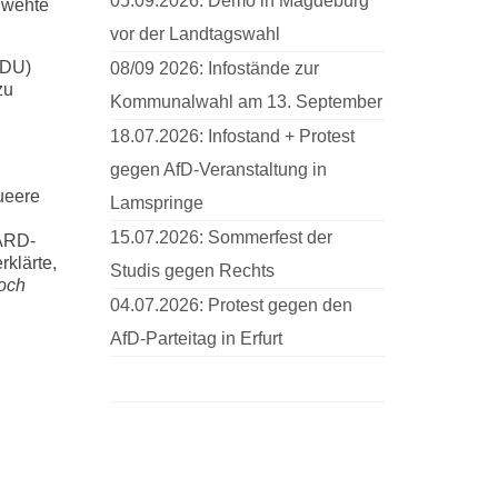
05.09.2026: Demo in Magdeburg
 wehte
vor der Landtagswahl
CDU)
08/09 2026: Infostände zur
zu
Kommunalwahl am 13. September
18.07.2026: Infostand + Protest
gegen AfD-Veranstaltung in
ueere
Lamspringe
15.07.2026: Sommerfest der
 ARD-
rklärte,
Studis gegen Rechts
doch
04.07.2026: Protest gegen den
AfD-Parteitag in Erfurt