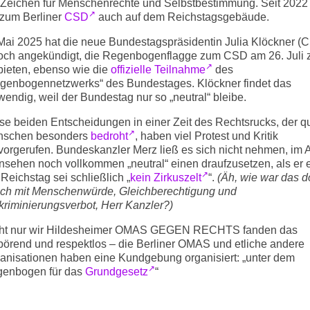
 Zeichen für Menschenrechte und Selbstbestimmung. Seit 2022
 zum Berliner
CSD
auch auf dem Reichstagsgebäude.
Mai 2025 hat die neue Bundestagspräsidentin Julia Klöckner (
och angekündigt, die Regenbogenflagge zum CSD am 26. Juli 
bieten, ebenso wie die
offizielle Teilnahme
des
genbogennetzwerks“ des Bundestages. Klöckner findet das
wendig, weil der Bundestag nur so „neutral“ bleibe.
se beiden Entscheidungen in einer Zeit des Rechtsrucks, der q
nschen besonders
bedroht
, haben viel Protest und Kritik
vorgerufen. Bundeskanzler Merz ließ es sich nicht nehmen, im
nsehen noch vollkommen „neutral“ einen draufzusetzen, als er e
 Reichstag sei schließlich „
kein Zirkuszelt
“.
(Äh, wie war das 
ich mit Menschenwürde, Gleichberechtigung und
kriminierungsverbot, Herr Kanzler?)
ht nur wir Hildesheimer OMAS GEGEN RECHTS fanden das
örend und respektlos – die Berliner OMAS und etliche andere
anisationen haben eine Kundgebung organisiert: „unter dem
enbogen für das
Grundgesetz
“