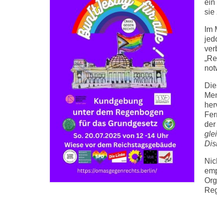
ein
sie
Im 
jed
ver
„Re
not
Die
Me
her
Fer
der
gle
Dis
Nic
emp
Org
Reg