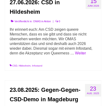
15
27.06.2026: CSD in
Info-Links gegen Rechts
JUNI 2026
Hildesheim
Veröffentlicht in:
OMAS in Aktion
|
0
Ihr erinnert euch: Am CSD zeigen queere
Menschen, dass es sie gibt und dass sie nicht
übersehen werden möchten. Wir OMAS
unterstützen das und sind deshalb auch 2026
wieder dabei. Diesmal sogar mit einem Infostand,
denn die Akzeptanz von Queerness …
Weiter
CSD
,
Hildesheim
,
Infostand
23
23.08.2025: Gegen-Gegen-
AUG. 2025
CSD-Demo in Magdeburg