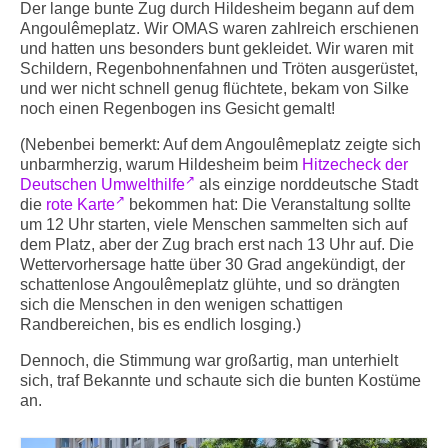
Der lange bunte Zug durch Hildesheim begann auf dem
Angoulêmeplatz. Wir OMAS waren zahlreich erschienen
und hatten uns besonders bunt gekleidet. Wir waren mit
Schildern, Regenbohnenfahnen und Tröten ausgerüstet,
und wer nicht schnell genug flüchtete, bekam von Silke
noch einen Regenbogen ins Gesicht gemalt!
(Nebenbei bemerkt: Auf dem Angoulêmeplatz zeigte sich
unbarmherzig, warum Hildesheim beim
Hitzecheck der
Deutschen Umwelthilfe
als einzige norddeutsche Stadt
die
rote Karte
bekommen hat: Die Veranstaltung sollte
um 12 Uhr starten, viele Menschen sammelten sich auf
dem Platz, aber der Zug brach erst nach 13 Uhr auf. Die
Wettervorhersage hatte über 30 Grad angekündigt, der
schattenlose Angoulêmeplatz glühte, und so drängten
sich die Menschen in den wenigen schattigen
Randbereichen, bis es endlich losging.)
Dennoch, die Stimmung war großartig, man unterhielt
sich, traf Bekannte und schaute sich die bunten Kostüme
an.