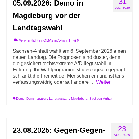
31
05.09.2026: Demo in
Info-Links gegen Rechts
JULI 2026
Magdeburg vor der
Landtagswahl
Veröffentlicht in:
OMAS in Aktion
|
0
Sachsen-Anhalt wählt am 6. September 2026 einen
neuen Landtag. Die Prognosen sind düster, denn
die gesichert rechtsextreme AfD liegt stabil in
Führung. Ihr Wahlprogramm ist ideologisch geprägt,
schränkt die Freiheit der Menschen ein und ist teils
verfassungswidrig oder auf andere …
Weiter
Demo
,
Demonstration
,
Landtagswahl
,
Magdeburg
,
Sachsen-Anhalt
23
23.08.2025: Gegen-Gegen-
AUG. 2025