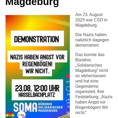
Magdeburg
Info-Links gegen Rechts
Am 23. August
2025 war CSD in
Magdeburg.
Die Nazis haben
natürlich dagegen
demonstriert.
Das konnte das
Bündnis
„Solidarisches
Magdeburg“ nicht
so stehenlassen
und hat eine
Gegendemo
organisiert. Ihre
Feststellung: „Nazis
haben Angst vor
Regenbögen! Wir
nicht.“