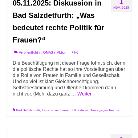
1
05.11.2025: Diskussion in
Info-Links gegen Rechts
NOV. 2025
Bad Salzdetfurth: „Was
bedeutet rechte Politik für
Frauen?“
Veröffentlicht in:
OMAS in Aktion
|
0
Die Beschäftigung mit dieser Frage lohnt sich, denn
die politische Rechte hat so ihre Vorstellungen über
die Rolle von Frauen in Familie und Gesellschaft.
Und so viel ist klar: Gleichberechtigung,
Selbstbestimmung und Offenheit kommen darin
nicht vor. (Mehr dazu ganz …
Weiter
Bad Salzdetfurth
,
Feminismus
,
Frauen
,
Hildesheim
,
Omas gegen Rechts