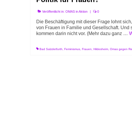
Veröffentlicht in:
OMAS in Aktion
|
0
Die Beschäftigung mit dieser Frage lohnt sich,
von Frauen in Familie und Gesellschaft. Und s
kommen darin nicht vor. (Mehr dazu ganz …
W
Bad Salzdetfurth
,
Feminismus
,
Frauen
,
Hildesheim
,
Omas gegen Re