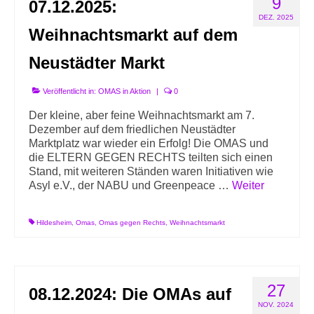
9
07.12.2025:
Info-Links gegen Rechts
DEZ. 2025
Weihnachtsmarkt auf dem
Neustädter Markt
Veröffentlicht in:
OMAS in Aktion
|
0
Der kleine, aber feine Weihnachtsmarkt am 7.
Dezember auf dem friedlichen Neustädter
Marktplatz war wieder ein Erfolg! Die OMAS und
die ELTERN GEGEN RECHTS teilten sich einen
Stand, mit weiteren Ständen waren Initiativen wie
Asyl e.V., der NABU und Greenpeace …
Weiter
Hildesheim
,
Omas
,
Omas gegen Rechts
,
Weihnachtsmarkt
27
08.12.2024: Die OMAs auf
NOV. 2024