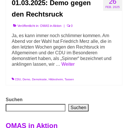
26
01.03.2025: Demo gegen
Info-Links gegen Rechts
FEB. 2025
den Rechtsruck
Veröffentlicht in:
OMAS in Aktion
|
0
Ja, es kann immer noch schlimmer kommen. Am
Abend vor der Wahl hat Friedrich Merz alle, die in
den letzten Wochen gegen den Rechtsruck im
Allgemeinen und der CDU im Besonderen
demonstriert haben, als „Spinner“ bezeichnet und
anklingen lassen, wir …
Weiter
CDU
,
Demo
,
Demokratie
,
Hildesheim
,
Tassen
Suchen
Suchen
OMAS in Aktion