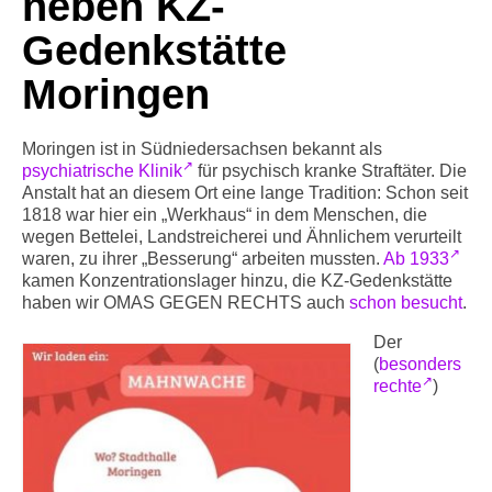
neben KZ-
Info-Links gegen Rechts
Gedenkstätte
Moringen
Moringen ist in Südniedersachsen bekannt als
psychiatrische Klinik
für psychisch kranke Straftäter. Die
Anstalt hat an diesem Ort eine lange Tradition: Schon seit
1818 war hier ein „Werkhaus“ in dem Menschen, die
wegen Bettelei, Landstreicherei und Ähnlichem verurteilt
waren, zu ihrer „Besserung“ arbeiten mussten.
Ab 1933
kamen Konzentrationslager hinzu, die KZ-Gedenkstätte
haben wir OMAS GEGEN RECHTS auch
schon besucht
.
Der
(
besonders
rechte
)