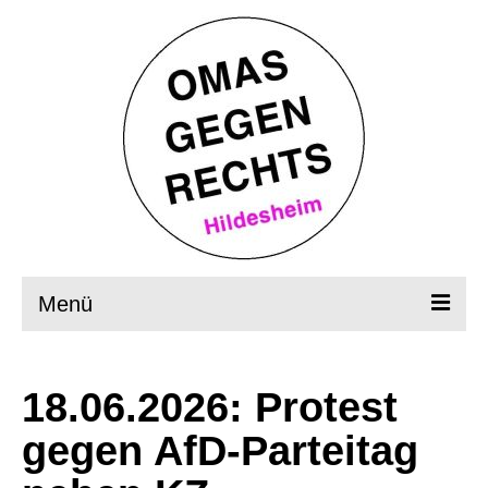
Menü
Startseite
18.06.2026: Protest
Wer, wie, was?
gegen AfD-Parteitag
OMAS in Aktion