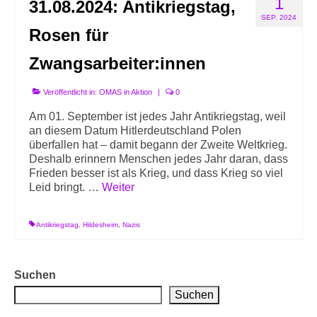
1
31.08.2024: Antikriegstag,
Info-Links gegen Rechts
SEP. 2024
Rosen für
Zwangsarbeiter:innen
Veröffentlicht in:
OMAS in Aktion
|
0
Am 01. September ist jedes Jahr Antikriegstag, weil
an diesem Datum Hitlerdeutschland Polen
überfallen hat – damit begann der Zweite Weltkrieg.
Deshalb erinnern Menschen jedes Jahr daran, dass
Frieden besser ist als Krieg, und dass Krieg so viel
Leid bringt. …
Weiter
Antikriegstag
,
Hildesheim
,
Nazis
Suchen
Suchen