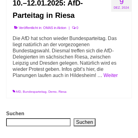
9
10.–12.01.2025: AfD-
Info-Links gegen Rechts
DEZ. 2024
Parteitag in Riesa
Veröffentlicht in:
OMAS in Aktion
|
0
Die AfD hat schon wieder Bundesparteitag. Das
liegt natürlich an der vorgezogenen
Bundestagswahl. Diesmal treffen sich die AfD-
Delegierten im sächsischen Riesa, zwischen
Leipzig und Dresden gelegen. Natürlich wird es
wieder Protest geben. Infos gibt’s hier, die
Planungen laufen auch in Hildesheim! …
Weiter
AfD
,
Bundesparteitag
,
Demo
,
Riesa
Suchen
Suchen