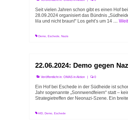
Seit vielen Jahren schon gibt es einen Hof be
28.09.2024 organisiert das Bündnis „Südheide
lila und nicht braun!“ Los geht’s um 14 …
Weit
Demo
,
Eschede
,
Nazis
22.06.2024: Demo gegen Naz
Veröffentlicht in:
OMAS in Aktion
|
0
Ein Hof bei Eschede in der Südheide ist scho
Jahr sogenannte „Sonnwendfeiern“ statt – kei
Strategietreffen der Neonazi-Szene. Ein brei
AfD
,
Demo
,
Eschede