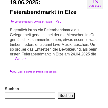
19
19.06.2025:
Info-Links gegen Rechts
JUNI 2025
Feierabendmarkt in Elze
Veröffentlicht in:
OMAS in Aktion
|
0
Eigentlich ist so ein Feierabendmarkt als
Gelegenheit gedacht, bei der die Menschen im Ort
gemütlich zusammenkommen, etwas essen, etwas
trinken, reden, entspannt Live-Musik lauschen. Um
so größer das Entsetzen der Bevölkerung, als beim
ersten Feierabendmarkt in Elze am 24.04.2025 die
…
Weiter
AfD
,
Elze
,
Feierabendmarkt
,
Hildesheim
Suchen
Suchen