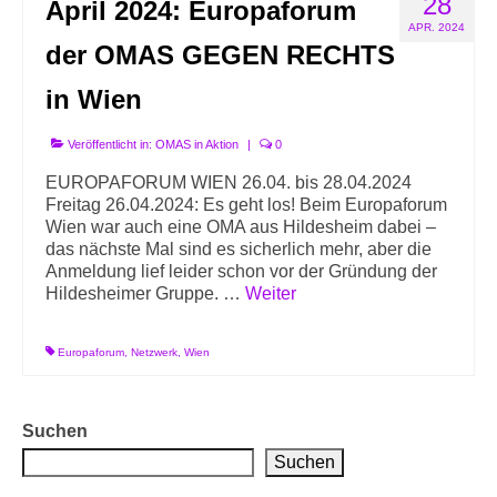
28
April 2024: Europaforum
Info-Links gegen Rechts
APR. 2024
der OMAS GEGEN RECHTS
in Wien
Veröffentlicht in:
OMAS in Aktion
|
0
EUROPAFORUM WIEN 26.04. bis 28.04.2024
Freitag 26.04.2024: Es geht los! Beim Europaforum
Wien war auch eine OMA aus Hildesheim dabei –
das nächste Mal sind es sicherlich mehr, aber die
Anmeldung lief leider schon vor der Gründung der
Hildesheimer Gruppe. …
Weiter
Europaforum
,
Netzwerk
,
Wien
Suchen
Suchen