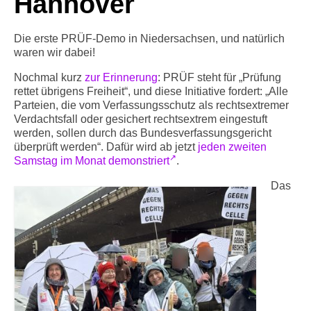
Hannover
Info-Links gegen Rechts
Die erste PRÜF-Demo in Niedersachsen, und natürlich
waren wir dabei!
Nochmal kurz
zur Erinnerung
: PRÜF steht für „Prüfung
rettet übrigens Freiheit“, und diese Initiative fordert: „Alle
Parteien, die vom Verfassungsschutz als rechtsextremer
Verdachtsfall oder gesichert rechtsextrem eingestuft
werden, sollen durch das Bundesverfassungsgericht
überprüft werden“. Dafür wird ab jetzt
jeden zweiten
Samstag im Monat demonstriert
.
Das