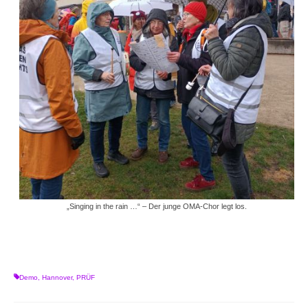
„Singing in the rain …“ – Der junge OMA-Chor legt los.
Demo
,
Hannover
,
PRÜF