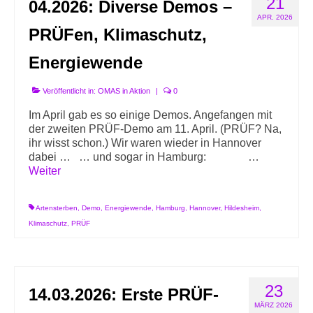
21
04.2026: Diverse Demos –
Info-Links gegen Rechts
APR. 2026
PRÜFen, Klimaschutz,
Energiewende
Veröffentlicht in:
OMAS in Aktion
|
0
Im April gab es so einige Demos. Angefangen mit
der zweiten PRÜF-Demo am 11. April. (PRÜF? Na,
ihr wisst schon.) Wir waren wieder in Hannover
dabei … … und sogar in Hamburg: …
Weiter
Artensterben
,
Demo
,
Energiewende
,
Hamburg
,
Hannover
,
Hildesheim
,
Klimaschutz
,
PRÜF
23
14.03.2026: Erste PRÜF-
MÄRZ 2026