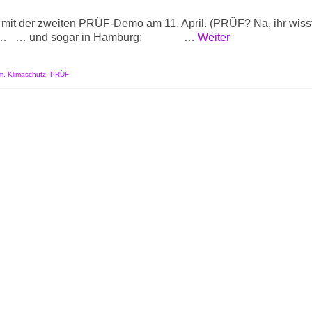
 mit der zweiten PRÜF-Demo am 11. April. (PRÜF? Na, ihr wiss
dabei … … und sogar in Hamburg: …
Weiter
m
,
Klimaschutz
,
PRÜF