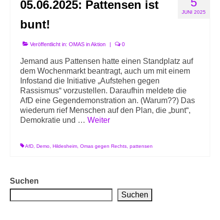
5
05.06.2025: Pattensen ist
Info-Links gegen Rechts
JUNI 2025
bunt!
Veröffentlicht in:
OMAS in Aktion
|
0
Jemand aus Pattensen hatte einen Standplatz auf
dem Wochenmarkt beantragt, auch um mit einem
Infostand die Initiative „Aufstehen gegen
Rassismus“ vorzustellen. Daraufhin meldete die
AfD eine Gegendemonstration an. (Warum??) Das
wiederum rief Menschen auf den Plan, die „bunt“,
Demokratie und …
Weiter
AfD
,
Demo
,
Hildesheim
,
Omas gegen Rechts
,
pattensen
Suchen
Suchen