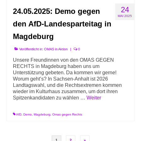
24
24.05.2025: Demo gegen
MAI 2025
den AfD-Landesparteitag in
Magdeburg
Veröffentlicht in:
OMAS in Aktion
|
0
Unsere Freundinnen von den OMAS GEGEN
RECHTS in Magdeburg haben uns um
Unterstützung gebeten. Da kommen wir gerne!
Worum geht’s? In Sachsen-Anhalt ist 2026
Landtagswahl, und die Rechtsextremen kommen
wieder im Kulturhaus zusammen, um dort ihren
Spitzenkandidaten zu wählen …
Weiter
AfD
,
Demo
,
Magdeburg
,
Omas gegen Rechts
Seitennummerierung
1
2
»