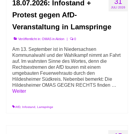
31
18.07.2026: Infostand +
Info-Links gegen Rechts
JULI 2026
Protest gegen AfD-
Veranstaltung in Lamspringe
Veröffentlicht in:
OMAS in Aktion
|
0
Am 13. September ist in Niedersachsen
Kommunalwahl und der Wahlkampf nimmt an Fahrt
auf. Im wahrsten Sinne des Wortes, denn die
Rechtsextremen der AfD touren mit einem
umgebauten Feuerwehrauto durch den
Hildesheimer Südkreis. Nebenbei bemerkt: Die
Hildesheimer OMAS GEGEN RECHTS finden …
Weiter
AfD
,
Infostand
,
Lamspringe