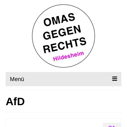
Menü
Startseite
AfD
Wer, wie, was?
OMAS in Aktion