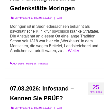
Gedenkstätte Moringen
Veröffentlicht in:
OMAS in Aktion
|
0
Moringen ist in Südniedersachsen bekannt als
psychiatrische Klinik für psychisch kranke Straftäter.
Die Anstalt hat an diesem Ort eine lange Tradition:
Schon seit 1818 war hier ein „Werkhaus“ in dem
Menschen, die wegen Bettelei, Landstreicherei und
Ähnlichem verurteilt waren, zu …
Weiter
AfD
,
Demo
,
Moringen
,
Parteitag
25
07.03.2026: Infostand –
FEB. 2026
Kennen Sie PRÜF?
Veröffentlicht in:
OMAS in Aktion
|
0