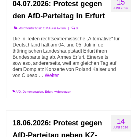
15
04.07.2026: Protest gegen
JUNI 2026
den AfD-Parteitag in Erfurt
Veröffentlicht in:
OMAS in Aktion
|
0
Die in Teilen rechtsextremistische „Alternative“ für
Deutschland hält am 04. und 05. Juli in der
thüringischen Landeshauptstadt Erfurt ihren
Bundesparteitag ab. Armes Erfurt. Einerseits
sowieso, andererseits, weil am gleichen Tag auf
dem Domplatz Konzerte von Roland Kaiser und
von Clueso …
Weiter
AfD
,
Demonstration
,
Erfurt
,
widersetzen
14
18.06.2026: Protest gegen
JUNI 2026
AfD-Parteitag neben KZ-